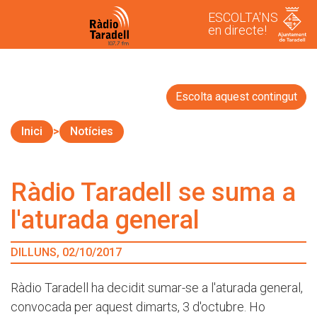
ESCOLTA'NS
en directe!
Escolta aquest contingut
Inici
Notícies
Ràdio Taradell se suma a
l'aturada general
DILLUNS, 02/10/2017
Ràdio Taradell ha decidit sumar-se a l'aturada general,
convocada per aquest dimarts, 3 d'octubre. Ho