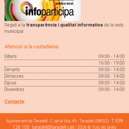
Segell a la
transparència i qualitat informativa
de la web
municipal
Atenció a la ciutadania
Dilluns
09:00 - 14:00
16:00 - 19:00
Dimarts
09:00 - 14:00
Dimecres
09:00 - 14:00
Dijous
09:00 - 14:00
Divendres
09:00 - 14:00
Contacte
T 938
Ajuntament de Taradell · C. de la Vila, 45 · Taradell (08552) ·
126 100
taradell@taradell.cat
·
/ 2026 © Tots els drets