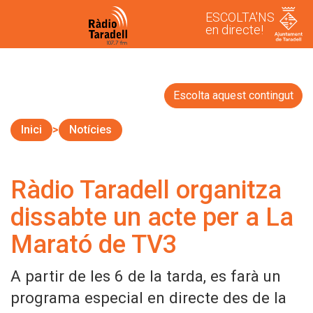
ESCOLTA'NS
en directe!
Escolta aquest contingut
Inici
Notícies
Ràdio Taradell organitza
dissabte un acte per a La
Marató de TV3
A partir de les 6 de la tarda, es farà un
programa especial en directe des de la