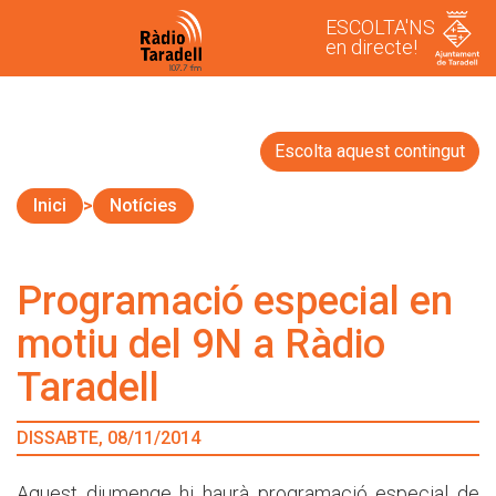
ESCOLTA'NS
en directe!
Escolta aquest contingut
Inici
Notícies
Programació especial en
motiu del 9N a Ràdio
Taradell
DISSABTE, 08/11/2014
Aquest diumenge hi haurà programació especial de