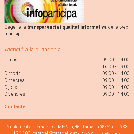
Segell a la
transparència i qualitat informativa
de la web
municipal
Atenció a la ciutadania
Dilluns
09:00 - 14:00
16:00 - 19:00
Dimarts
09:00 - 14:00
Dimecres
09:00 - 14:00
Dijous
09:00 - 14:00
Divendres
09:00 - 14:00
Contacte
T 938
Ajuntament de Taradell · C. de la Vila, 45 · Taradell (08552) ·
126 100
taradell@taradell.cat
·
/ 2026 © Tots els drets