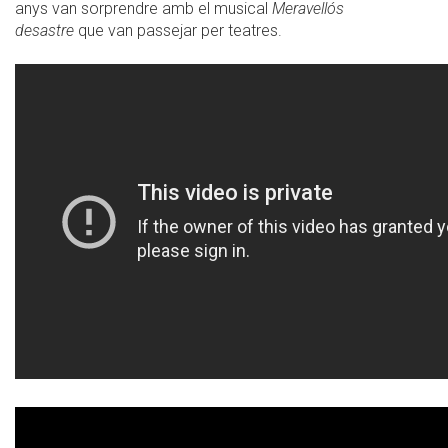
anys van sorprendre amb el musical
Meravellós
desastre
que van passejar per teatres.