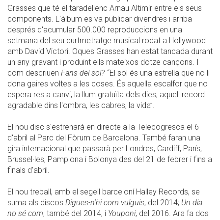
Grasses que té el taradellenc Arnau Altimir entre els seus
components. L'àlbum es va publicar divendres i arriba
després d'acumular 500.000 reproduccions en una
setmana del seu curtmetratge musical rodat a Hollywood
amb David Victori. Oques Grasses han estat tancada durant
un any gravant i produint ells mateixos dotze cançons. I
com descriuen
Fans del sol
? “El sol és una estrella que no li
dona gaires voltes a les coses. És aquella escalfor que no
espera res a canvi, la llum gratuïta dels dies, aquell record
agradable dins l'ombra, les cabres, la vida”.
El nou disc s'estrenarà en directe a la Telecogresca el 6
d'abril al Parc del Fòrum de Barcelona. També faran una
gira internacional que passarà per Londres, Cardiff, París,
Brussel·les, Pamplona i Bolonya des del 21 de febrer i fins a
finals d'abril.
El nou treball, amb el segell barceloní Halley Records, se
suma als discos
Digues-n'hi com vulguis
, del 2014;
Un dia
no sé com
, també del 2014, i
Youponi
, del 2016. Ara fa dos