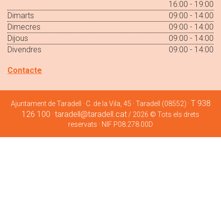
16:00 - 19:00
Dimarts
09:00 - 14:00
Dimecres
09:00 - 14:00
Dijous
09:00 - 14:00
Divendres
09:00 - 14:00
Contacte
T 938
Ajuntament de Taradell · C. de la Vila, 45 · Taradell (08552) ·
126 100
taradell@taradell.cat
·
/ 2026 © Tots els drets
reservats · NIF P08.278.00D