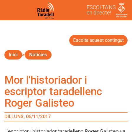
ESCOLTA'NS
en directe!
Escolta aquest contingut
Inici
Notícies
Mor l'historiador i
escriptor taradellenc
Roger Galisteo
DILLUNS, 06/11/2017
L'escriptor i historiador taradellenc Roger Galisteo va