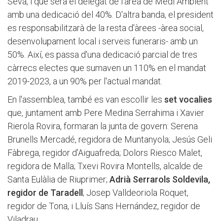
Seva, i que serà el delegat de l'àrea de Medi Ambient
amb una dedicació del 40%. D'altra banda, el president
es responsabilitzarà de la resta d'àrees -àrea social,
desenvolupament local i serveis funeraris- amb un
50%. Així, es passa d'una dedicació parcial de tres
càrrecs electes que sumaven un 110% en el mandat
2019-2023, a un 90% per l'actual mandat.
En l'assemblea, també es van escollir les
set vocalies
que, juntament amb Pere Medina Serrahima i Xavier
Rierola Rovira, formaran la junta de govern: Serena
Brunells Mercadé, regidora de Muntanyola; Jesús Geli
Fàbrega, regidor d'Aiguafreda; Dolors Riesco Malet,
regidora de Malla; Txevi Rovira Montells, alcalde de
Santa Eulàlia de Riuprimer;
Adrià Serrarols Soldevila,
regidor de Taradell
; Josep Valldeoriola Roquet,
regidor de Tona, i Lluís Sans Hernández, regidor de
Viladrau.