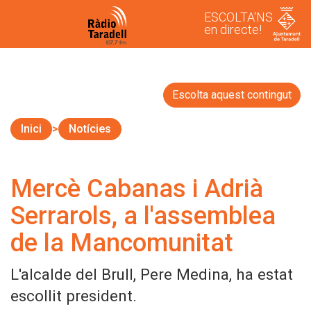
ESCOLTA'NS
en directe!
Escolta aquest contingut
Inici
Notícies
Mercè Cabanas i Adrià
Serrarols, a l'assemblea
de la Mancomunitat
L'alcalde del Brull, Pere Medina, ha estat
escollit president.