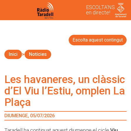
ESCOLTA'NS
en directe!
Escolta aquest contingut
Inici
Notícies
Les havaneres, un clàssic
d’El Viu l’Estiu, omplen La
Plaça
DIUMENGE, 05/07/2026
Taradell ha continuat aquest diumenge el cicle
Viu