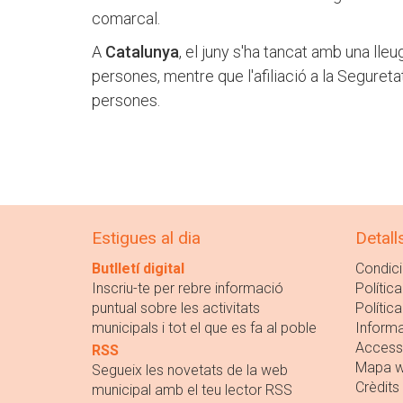
comarcal.
A
Catalunya
, el juny s'ha tancat amb una lleu
persones, mentre que l'afiliació a la Seguret
persones.
Estigues al dia
Detall
Butlletí digital
Condici
Inscriu-te per rebre informació
Política
puntual sobre les activitats
Polític
municipals i tot el que es fa al poble
Informa
Accessi
RSS
Mapa 
Segueix les novetats de la web
Crèdits
municipal amb el teu lector RSS