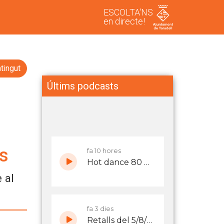
ESCOLTA'NS
en directe!
tingut
Últims podcasts
ys
 al