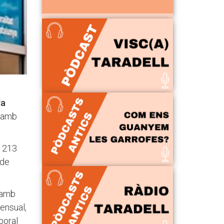
da
u amb
a 213
 de
y amb
ensual,
boral