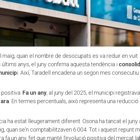
l maig, quan el nombre de desocupats es va reduir en vuit
ls últims anys, el juny confirma aquesta tendència i
consoli
municip
i. Així, Taradell encadena un segon mes consecuti
 positiva.
Fa un any
, al juny del 2025, el municipi registrav
 ara
. En termes percentuals, això representa una reducció
ncia ha estat lleugerament diferent. Osona ha tancat el jun
, quan se'n comptabilitzaven 6.004. Tot i aquest repunt m
 ara fa un any, fet que manté l'evolució positiva del mercat la