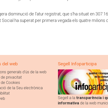
gera disminució de l'atur registrat, que s'ha situat en 307.1
at Social ha superat per primera vegada els quatre milions 
s del web
Segell Infoparticipa
ons generals d'ús de la web
 de privacitat
a de Cookies
ció de la Seu electrònica
bilitat
Segell a la
transparència i qu
web
informativa
de la web munici