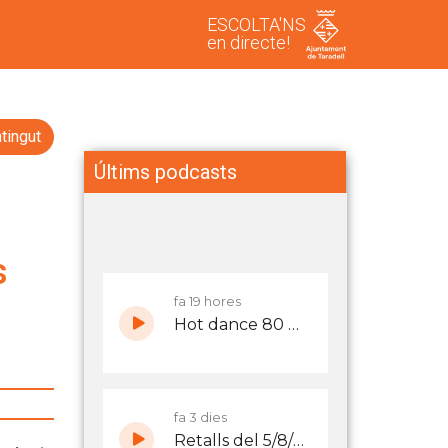
ESCOLTA'NS
en directe!
tingut
Últims podcasts
s