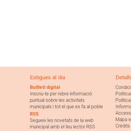
Estigues al dia
Detall
Butlletí digital
Condici
Inscriu-te per rebre informació
Política
puntual sobre les activitats
Polític
municipals i tot el que es fa al poble
Informa
Accessi
RSS
Mapa 
Segueix les novetats de la web
Crèdits
municipal amb el teu lector RSS