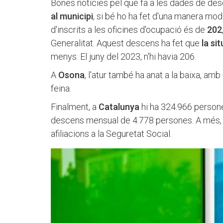
Bones notícies pel que fa a les dades de des
al municipi
, si bé ho ha fet d'una manera mod
d'inscrits a les oficines d'ocupació és de
202
Generalitat. Aquest descens ha fet que
la si
menys. El juny del 2023, n'hi havia 206.
A
Osona
, l'atur també ha anat a la baixa, a
feina.
Finalment, a
Catalunya
hi ha 324.966 persone
descens mensual de 4.778 persones. A més, s'
afiliacions a la Seguretat Social.