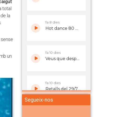
caigut
a total
de la
s
s sense
amb un
Segueix-nos