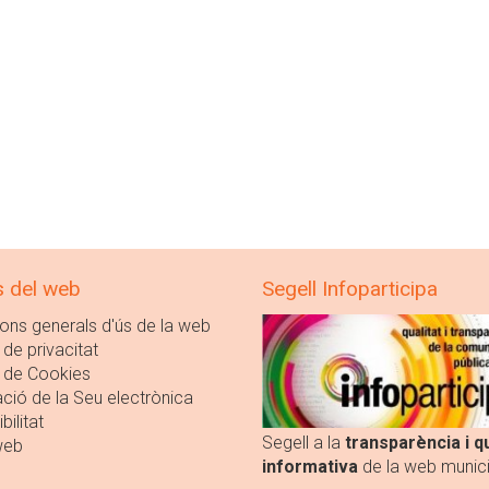
s del web
Segell Infoparticipa
ons generals d'ús de la web
 de privacitat
a de Cookies
ció de la Seu electrònica
bilitat
Segell a la
transparència i qu
web
informativa
de la web munici