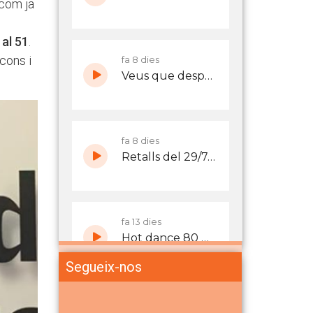
 com ja
 al 51
.
cons i
Segueix-nos