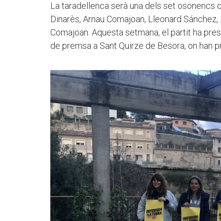
La taradellenca serà una dels set osonencs qu
Dinarès, Arnau Comajoan, Lleonard Sánchez, E
Comajoan. Aquesta setmana, el partit ha pres
de premsa a Sant Quirze de Besora, on han p