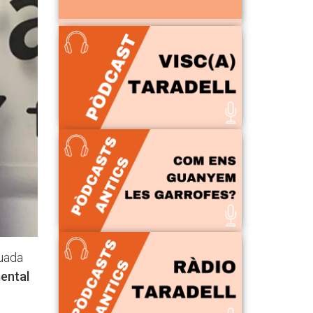
duada
ental