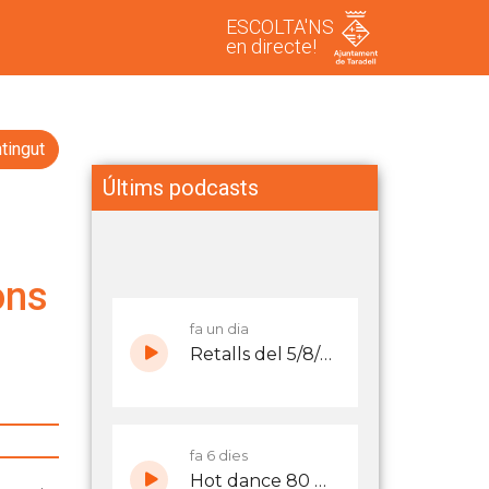
ESCOLTA'NS
en directe!
tingut
Últims podcasts
ons