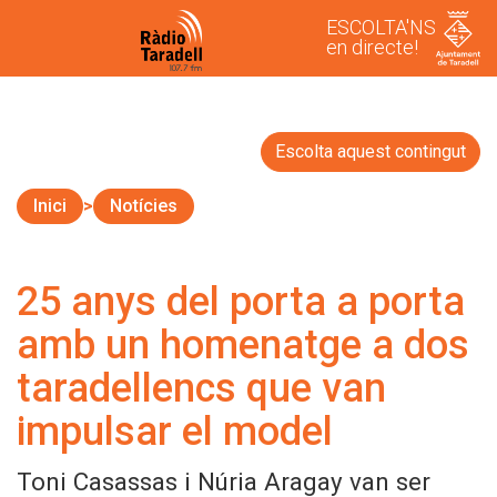
ESCOLTA'NS
en directe!
Escolta aquest contingut
Inici
Notícies
25 anys del porta a porta
amb un homenatge a dos
taradellencs que van
impulsar el model
Toni Casassas i Núria Aragay van ser