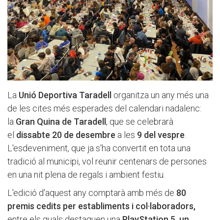
La
Unió Deportiva Taradell
organitza un any més una
de les cites més esperades del calendari nadalenc:
la
Gran Quina de Taradell
, que se celebrarà
el
dissabte 20 de desembre
a les
9 del vespre
.
L'esdeveniment, que ja s'ha convertit en tota una
tradició al municipi, vol reunir centenars de persones
en una nit plena de regals i ambient festiu.
L'edició d'aquest any comptarà amb més de
80
premis cedits per establiments i col·laboradors,
entre els quals destaquen una
PlayStation 5, un