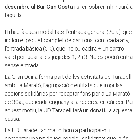
desembre
al Bar Can Costa
i si en sobren n'hi haurà a
taquilla.
Hi haurà dues modalitats: l'entrada general (20 €), que
inclou el paquet complet de cartrons, com cada any, i
l'entrada bàsica (5 €), que inclou cadira + un cartró
vàlid per jugar a les jugades 1, 2 i 3. No es podrá entrar
sense entrada.
La Gran Quina forma part de les activitats de Taradell
amb La Marató, l'agrupació d'entitats que impulsa
accions solidàries per recaptar fons per a La Marató
de 3Cat, dedicada enguany a la recerca en càncer. Per
aquest motiu, la UD Taradell farà un donatiu a aquesta
causa.
La UD Taradell anima tothom a participar-hi i
compartir una nit de joc, regals i solidaritat que ja és