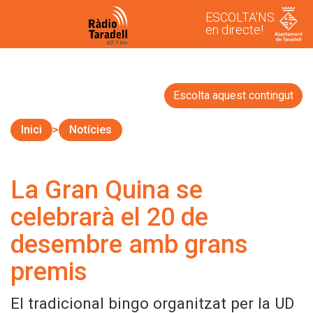
ESCOLTA'NS
en directe!
Escolta aquest contingut
Inici
Notícies
La Gran Quina se
celebrarà el 20 de
desembre amb grans
premis
El tradicional bingo organitzat per la UD