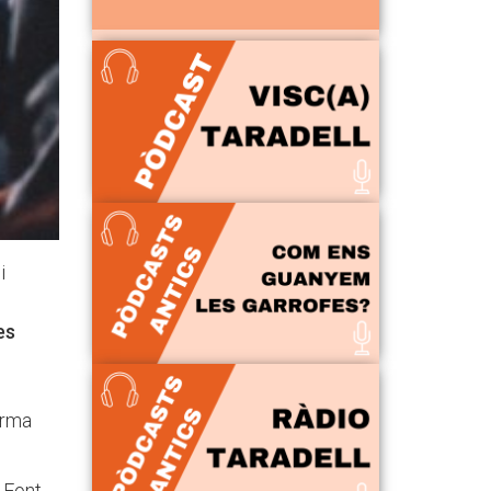
 i
es
forma
x Font