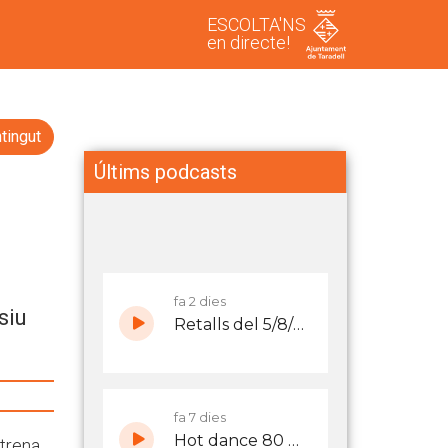
ESCOLTA'NS
en directe!
tingut
Últims podcasts
siu
trena