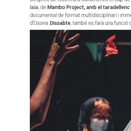
Iaia
, de
Mambo Project, amb el taradellenc
documental de format multidisciplinari i im
d'Osona.
Dissabte
, també es farà una funció 