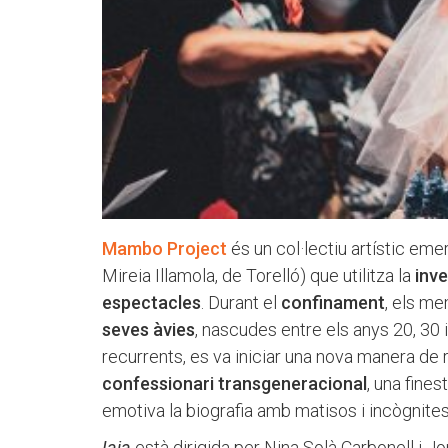
Mambo Project
és un col·lectiu artístic em
Mireia Illamola, de Torelló) que utilitza la
inv
espectacles
. Durant el
confinament
, els m
seves àvies
, nascudes entre els anys 20, 30 
recurrents, es va iniciar una nova manera de
confessionari transgeneracional
, una fines
emotiva la biografia amb matisos i incògnit
Iaia
està dirigida per Nina Solà Carbonell i Jor