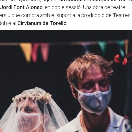
 Jordi Font Alonso
, en doble sessió. Una obra de teatre
mersiu que compta amb el suport a la producció de Teatres
doble al
Cirvianum de Torelló
.