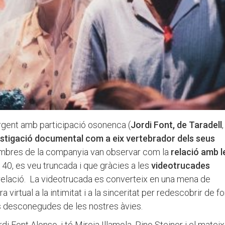
ergent amb participació osonenca (
Jordi Font, de Taradell
,
estigació documental com a eix vertebrador dels seus
embres de la companyia van observar com la
relació amb l
i 40, es veu truncada i que gràcies a les
videotrucades
 relació. La videotrucada es converteix en una mena de
tra virtual a la intimitat i a la sinceritat per redescobrir de 
es desconegudes de les nostres àvies.
di Font Alonso, i té Mireia Illamola, Pino Steiner i el matei