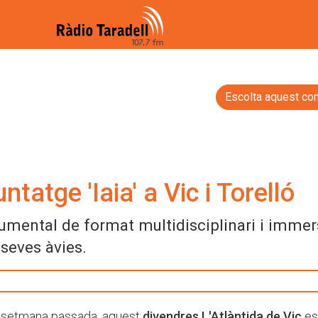
Escolta aquest con
tatge 'Iaia' a Vic i Torelló
cumental de format multidisciplinari i immer
 seves àvies.
e setmana passada, aquest
divendres
L'Atlàntida de Vic
es