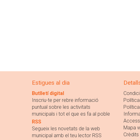
Estigues al dia
Detall
Butlletí digital
Condici
Inscriu-te per rebre informació
Política
puntual sobre les activitats
Polític
municipals i tot el que es fa al poble
Informa
Accessi
RSS
Mapa 
Segueix les novetats de la web
Crèdits
municipal amb el teu lector RSS