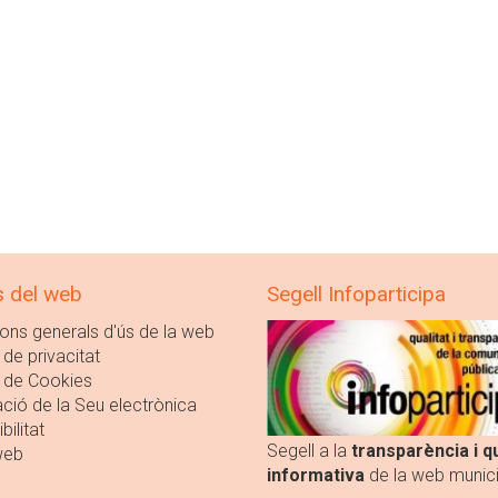
s del web
Segell Infoparticipa
ons generals d'ús de la web
 de privacitat
a de Cookies
ció de la Seu electrònica
bilitat
Segell a la
transparència i qu
web
informativa
de la web munici