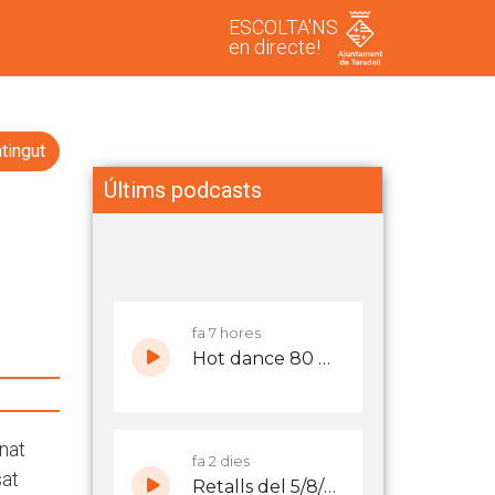
ESCOLTA'NS
en directe!
tingut
Últims podcasts
onat
sat