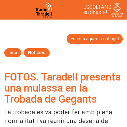
ESCOLTA'NS
en directe!
Escolta aquest contingut
Inici
Notícies
FOTOS. Taradell presenta
una mulassa en la
Trobada de Gegants
La trobada es va poder fer amb plena
normalitat i va reunir una desena de