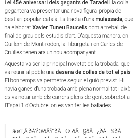
i el 45è aniversari dels gegants de Taradell
, la colla
gegantera va presentar una nova figura, pròpia del
bestiari popular català. Es tracta d'una
mulassada
, que
ha elaborat
Xavier Tuneu Baucells
com a treball de
final de grau dels estudis d'art. D'aquesta manera, en
Guillem de Mont-rodon, la Tiburgeta i en Carles de
Cruïlles tenen ara un nou acompanyant.
Aquesta va ser la principal novetat de la trobada, que
va reunir al poble una
desena de colles de tot el país
.
El bon temps va permetre seguir el guió previst. Hi
havia ganes d'una trobada amb plena normalitat i això
es va notar amb els carrers plens de gent, sobretot a
l'Espai 1 d'Octubre, on es van fer les ballades.
âœ'ï¸Â ðÂŸ®ðÂŸ´ðÂ—®. ðÂ—§ðÂ—¿ðÂ—¼ðÂ—