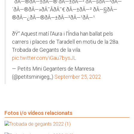
¯ðÂ—®ðÂ—±ðÂ—® ðÂ—±ðÂ—² ðÂ—šðÂ—²ðÂ—
´ðÂ—®ðÂ—»ðÂ˜ÂðÂ˜€ ðÂ—±ðÂ—² ðÂ—§ðÂ—
®ðÂ—¿ðÂ—®ðÂ—±ðÂ—²ðÂ—¹ðÂ—¹
ðŸ‘‘ Aquest matí l'Aura i l'Índia han ballat pels
carrers i places de Taradell en motiu de la 28a.
Trobada de Gegants de la vila.
pic.twitter.com/iGau7bysJL
— Petits Mini Geganters de Manresa
(@petitsminigeg_)
September 25, 2022
Fotos i/o vídeos relacionats