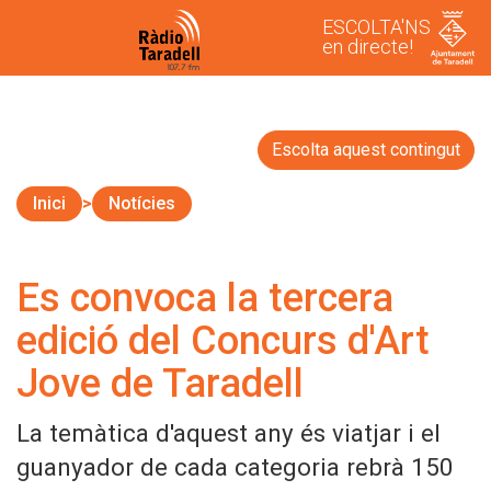
ESCOLTA'NS
en directe!
Escolta aquest contingut
Inici
Notícies
Es convoca la tercera
edició del Concurs d'Art
Jove de Taradell
La temàtica d'aquest any és viatjar i el
guanyador de cada categoria rebrà 150