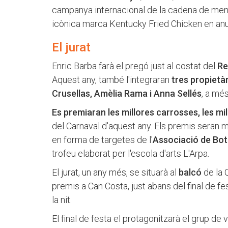
campanya internacional de la cadena de menj
icònica marca Kentucky Fried Chicken en an
El jurat
Enric Barba farà el pregó just al costat del
Re
Aquest any, també l'integraran
tres propietà
Crusellas, Amèlia Rama i Anna Sellés
, a mé
Es premiaran les millores carrosses, les m
del Carnaval d'aquest any. Els premis seran mo
en forma de targetes de l'
Associació de Bot
trofeu elaborat per l'escola d'arts L'Arpa.
El jurat, un any més, se situarà al
balcó
de la C
premis a Can Costa, just abans del final de fes
la nit.
El final de festa el protagonitzarà el grup de