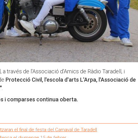
, a través de l'Associació d'Amics de Ràdio Taradell, i
 de
Protecció Civil, l'escola d'arts L'Arpa, l'Associació de
"
.
s i comparses continua oberta.
aran el final de festa del Carnaval de Taradell
dellenca el diumenge 15 de febrer