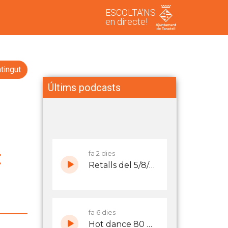
ESCOLTA'NS
en directe!
tingut
Últims podcasts
t