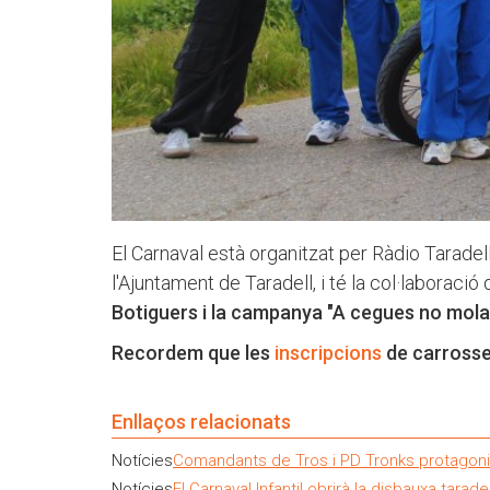
El Carnaval està organitzat per Ràdio Taradell
l'Ajuntament de Taradell, i té la col·laboració
Botiguers i la campanya "A cegues no mola
Recordem que les
inscripcions
de carrosse
Enllaços relacionats
Notícies
Comandants de Tros i PD Tronks protagonitz
Notícies
El Carnaval Infantil obrirà la disbauxa tara