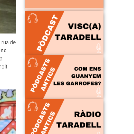
a rua de
enc
 a
olt