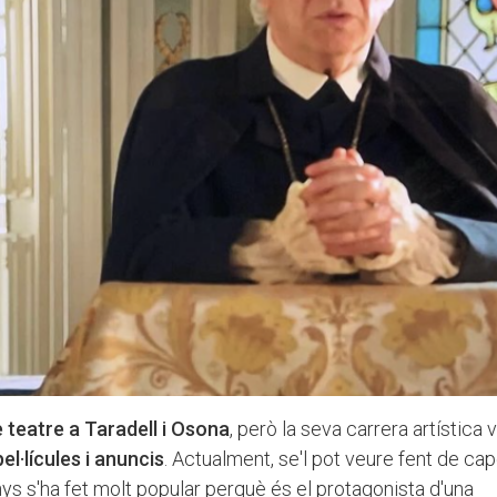
teatre a Taradell i Osona
, però la seva carrera artística
pel·lícules i anuncis
. Actualment, se'l pot veure fent de cap
anys s'ha fet molt popular perquè és el protagonista d'una