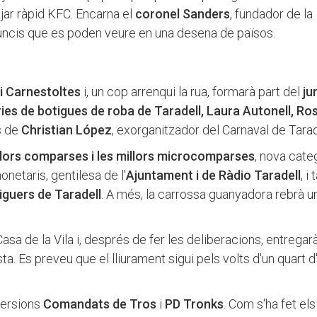
ar ràpid KFC. Encarna el
coronel Sanders
, fundador de la
uncis que es poden veure en una desena de països.
i Carnestoltes
i, un cop arrenqui la rua, formarà part del
ju
ries de botigues de roba de Taradell, Laura Autonell, Ro
s de
Christian López
, exorganitzador del Carnaval de Tarad
illors comparses i les millors microcomparses
, nova cate
netaris, gentilesa de l'
Ajuntament i de Ràdio Taradell
, i
iguers de Taradell
. A més, la carrossa guanyadora rebrà u
asa de la Vila i, després de fer les deliberacions, entregar
ta. Es preveu que el lliurament sigui pels volts d'un quart 
 versions
Comandats de Tros
i
PD Tronks
. Com s'ha fet els