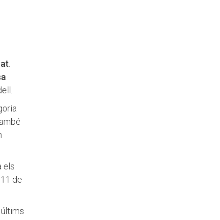
rat
.
sa
ell.
goria
 també
n
à els
d'11 de
 últims