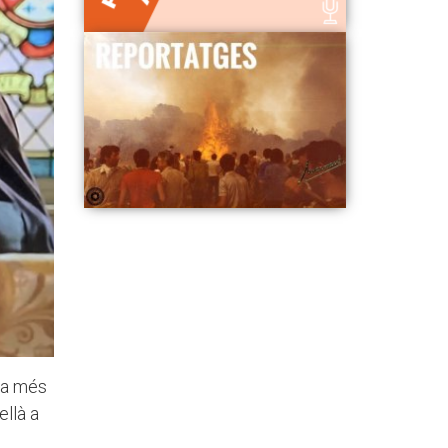
 va més
ellà a