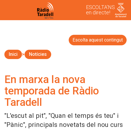
ESCOLTA'NS
en directe!
Escolta aquest contingut
Inici
Notícies
En marxa la nova
temporada de Ràdio
Taradell
"L'escut al pit", "Quan el temps és teu" i
"Pànic", principals novetats del nou curs