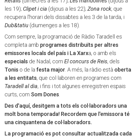
Retalls
(dimecres a les 17);
Les mandolines
(dijous a
les 19);
Clipet i cia
(dijous a les 22);
Zona rock
, que
recupera l'horari dels dissabtes a les 3 de la tarda, i
Dub&tatiu
(diumenges a les 18).
Com sempre, la programació de Ràdio Taradell es
completa amb
programes distribuïts per altres
emissores locals del país i La Xarx
a, o amb els
especials
de Nadal, com
El concurs de Reis
, dels
Tonis
o de la
festa major
. A més, la ràdio està
oberta
a les entitats
, que col·laboren en programes com
Taradell al dia
, i fins i tot algunes enregistren espais
curts, com
Som Dones
.
Des d'aquí, desitgem a tots els col·laboradors una
molt bona temporada! Recordem que l'emissora té
una cinquantena de col·laboradors.
La programació es pot consultar actualitzada cada