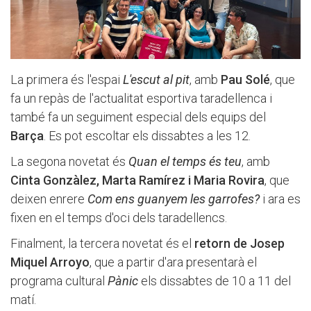
La primera és l'espai
L'escut al pit
, amb
Pau Solé
, que
fa un repàs de l'actualitat esportiva taradellenca i
també fa un seguiment especial dels equips del
Barça
. Es pot escoltar els dissabtes a les 12.
La segona novetat és
Quan el temps és teu
, amb
Cinta Gonzàlez, Marta Ramírez i Maria Rovira
, que
deixen enrere
Com ens guanyem les garrofes?
i ara es
fixen en el temps d'oci dels taradellencs.
Finalment, la tercera novetat és el
retorn de Josep
Miquel Arroyo
, que a partir d'ara presentarà el
programa cultural
Pànic
els dissabtes de 10 a 11 del
matí.