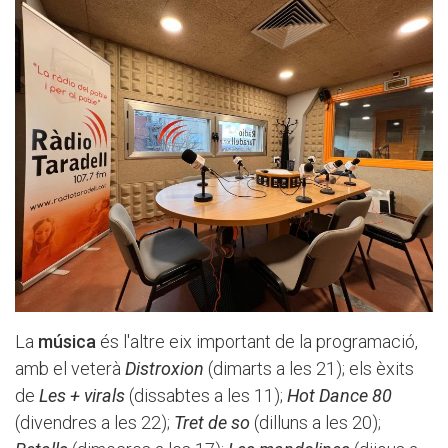
La
música
és l'altre eix important de la programació,
amb el veterà
Distroxion
(dimarts a les 21); els èxits
de
Les + virals
(dissabtes a les 11);
Hot Dance 80
(divendres a les 22);
Tret de so
(dilluns a les 20);