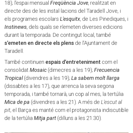
18); l'espai mensual
Freqüència Jove
, realitzat en
directe des de les instal·lacions del Taradell Jove, i
els programes escolars
L'esquitx
, de Les Pinediques, i
Instinews
, dels quals se n'emeten diverses edicions
durant la temporada. De contingut local, també
s'emeten en directe els plens
de l'Ajuntament de
Taradell.
També continuen
espais d'entreteniment
com el
consolidat
Mosaic
(dimecres a les 19);
Frecuencia
Tropical
(divendres a les 19);
La sabem molt llarga
(dissabtes a les 17), que arrenca la seva segona
temporada, i també tornarà, un cop al mes, la tertúlia
Mica de pa
(divendres a les 21). A més de
L'escut al
pit
, el Barça es manté com el protagonista indiscutible
de la tertúlia
Mitja part
(dilluns a les 21.30).