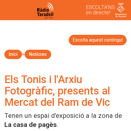
ESCOLTA'NS
en directe!
Escolta aquest contingut
Inici
Notícies
Els Tonis i l'Arxiu
Fotogràfic, presents al
Mercat del Ram de Vic
Tenen un espai d'exposició a la zona de
La casa de pagès
.