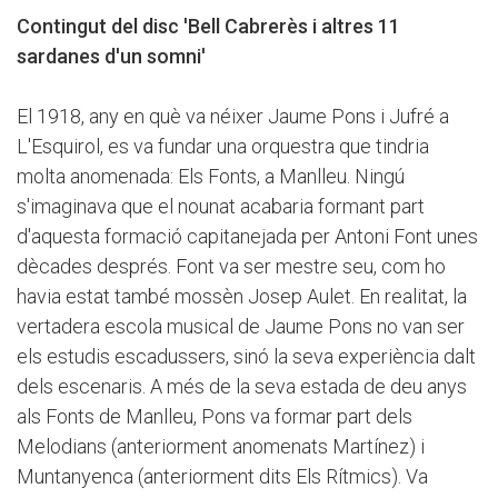
Contingut del disc 'Bell Cabrerès i altres 11
sardanes d'un somni'
El 1918, any en què va néixer Jaume Pons i Jufré a
L'Esquirol, es va fundar una orquestra que tindria
molta anomenada: Els Fonts, a Manlleu. Ningú
s'imaginava que el nounat acabaria formant part
d'aquesta formació capitanejada per Antoni Font unes
dècades després. Font va ser mestre seu, com ho
havia estat també mossèn Josep Aulet. En realitat, la
vertadera escola musical de Jaume Pons no van ser
els estudis escadussers, sinó la seva experiència dalt
dels escenaris. A més de la seva estada de deu anys
als Fonts de Manlleu, Pons va formar part dels
Melodians (anteriorment anomenats Martínez) i
Muntanyenca (anteriorment dits Els Rítmics). Va