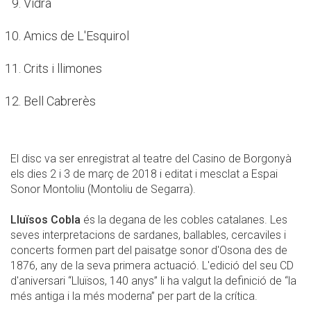
Vidrà
Amics de L'Esquirol
Crits i llimones
Bell Cabrerès
El disc va ser enregistrat al teatre del Casino de Borgonyà
els dies 2 i 3 de març de 2018 i editat i mesclat a Espai
Sonor Montoliu (Montoliu de Segarra).
Lluïsos Cobla
és la degana de les cobles catalanes. Les
seves interpretacions de sardanes, ballables, cercaviles i
concerts formen part del paisatge sonor d'Osona des de
1876, any de la seva primera actuació. L'edició del seu CD
d'aniversari “Lluïsos, 140 anys” li ha valgut la definició de “la
més antiga i la més moderna” per part de la crítica.