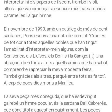
interpretar-hi els papers de fiscorn, trombó i violí,
alhora que va començar a escriure música: sardanes,
caramelles i algun himne.
El novembre de 1993, amb un catàleg de més de cent
sardanes, Pons escrivia una nota de comiat: “Gràcies
de tot cor a totes aquelles cobles que han tingut
l'amabilitat d'interpretar-me'n alguna, com la
Genisenca, els Lluïsos, els Bofills i la Canigó. (…) Una
abraçada ben forta a tots aquells amics que han sabut
comprendre i apreciar la meva modesta feina…
També gràcies als altres, perquè entre tots es fa tot”.
Al cap de pocs dies moria a Manlleu.
La seva peça més coneguda, que ha esdevingut
gairebé un himne popular, és la sardana Bell Cabrerès,
que dóna títol a aquest enregistrament. Les peces