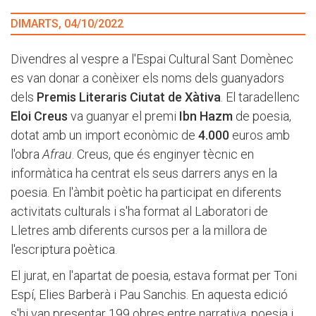
DIMARTS, 04/10/2022
Divendres al vespre a l'Espai Cultural Sant Domènec
es van donar a conèixer els noms dels guanyadors
dels
Premis Literaris Ciutat de Xàtiva
. El taradellenc
Eloi Creus
va guanyar el premi
Ibn Hazm
de poesia,
dotat amb un import econòmic de
4.000
euros amb
l'obra
Afrau
. Creus, que és enginyer tècnic en
informàtica ha centrat els seus darrers anys en la
poesia. En l'àmbit poètic ha participat en diferents
activitats culturals i s'ha format al Laboratori de
Lletres amb diferents cursos per a la millora de
l'escriptura poètica.
El jurat, en l'apartat de poesia, estava format per Toni
Espí, Elies Barberà i Pau Sanchis. En aquesta edició
s'hi van presentar 199 obres entre narrativa, poesia i