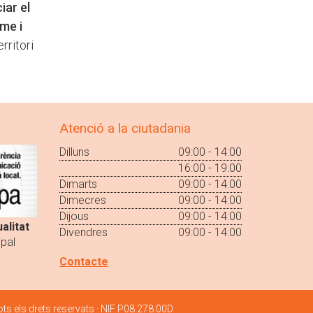
iar el
sme i
rritori
Atenció a la ciutadania
Dilluns
09:00 - 14:00
16:00 - 19:00
Dimarts
09:00 - 14:00
Dimecres
09:00 - 14:00
Dijous
09:00 - 14:00
alitat
Divendres
09:00 - 14:00
pal
Contacte
ts els drets reservats · NIF P08.278.00D