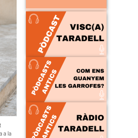
t
 a la