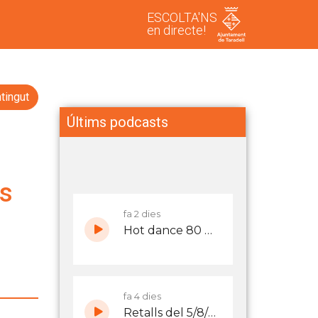
ESCOLTA'NS
en directe!
tingut
Últims podcasts
ls