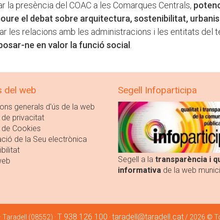
rçar la presència del COAC a les Comarques Centrals,
potenc
moure el debat sobre arquitectura, sostenibilitat, urbani
ar les relacions amb les administracions i les entitats del te
 posar-ne en valor la funció social
.
s del web
Segell Infoparticipa
ons generals d'ús de la web
 de privacitat
a de Cookies
ció de la Seu electrònica
bilitat
Segell a la
transparència i qu
web
informativa
de la web munici
T 938 126 100
taradell@taradell.cat
 · Taradell (08552) ·
·
/ 2026 © To