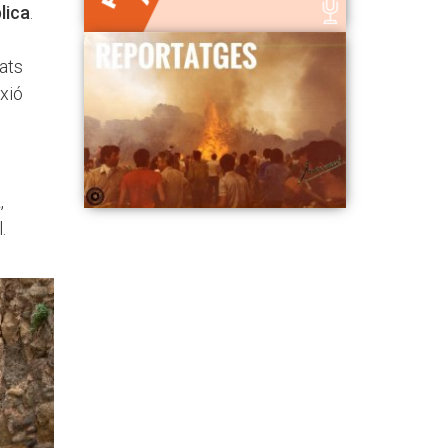
lica
.
ats
exió
a
,
.