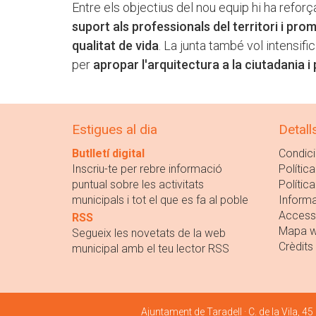
Entre els objectius del nou equip hi ha refo
suport als professionals del territori i pro
qualitat de vida
. La junta també vol intensific
per
apropar l'arquitectura a la ciutadania i
Estigues al dia
Detall
Butlletí digital
Condici
Inscriu-te per rebre informació
Política
puntual sobre les activitats
Polític
municipals i tot el que es fa al poble
Informa
Accessi
RSS
Mapa 
Segueix les novetats de la web
Crèdits
municipal amb el teu lector RSS
Ajuntament de Taradell · C. de la Vila, 45