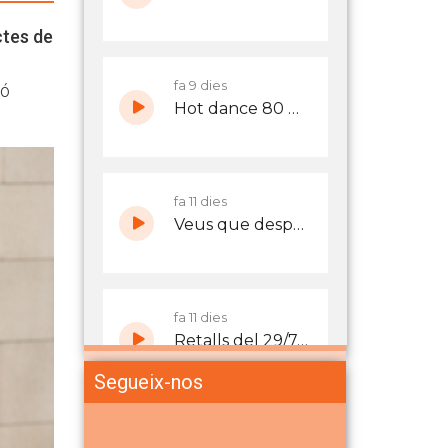
ctes de
ió
Segueix-nos