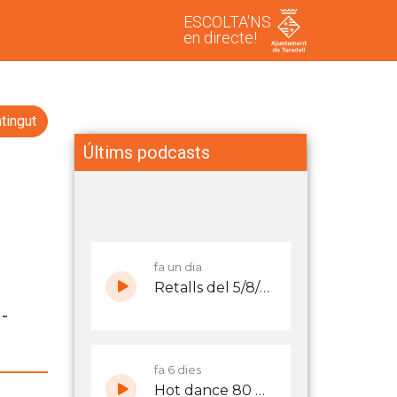
ESCOLTA'NS
en directe!
tingut
Últims podcasts
-