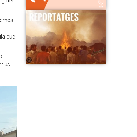
ig del
 només
ila
que
o
ctius