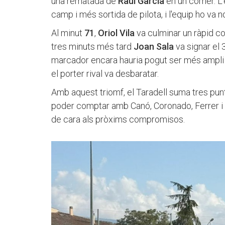
una rematada de
Raül
García
en un córner. L
camp i més sortida de pilota, i l'equip ho va no
Al minut
71
,
Oriol
Vila
va culminar un ràpid co
tres minuts més tard
Joan
Sala
va signar el 3
marcador encara hauria pogut ser més ampli
el porter rival va desbaratar.
Amb aquest triomf, el Taradell suma tres punt
poder comptar amb Canó, Coronado, Ferrer i 
de cara als pròxims compromisos.