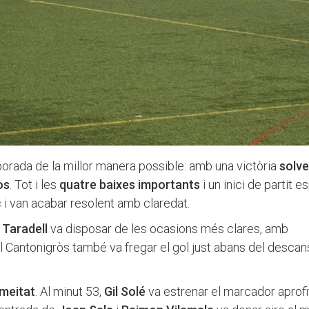
rada de la millor manera possible: amb una victòria
solve
òs
. Tot i les
quatre baixes importants
i un inici de partit e
c i van acabar resolent amb claredat.
l
Taradell
va disposar de les ocasions més clares, amb
el Cantonigròs també va fregar el gol just abans del desca
meitat
. Al minut 53,
Gil
Solé
va estrenar el marcador aprofi