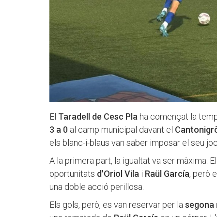
El
Taradell de Cesc Pla
ha començat la tempo
3 a 0
al camp municipal davant el
Cantonigr
els blanc-i-blaus van saber imposar el seu jo
A la primera part, la igualtat va ser màxima. E
oportunitats
d'Oriol
Vila
i
Raül
García
, però 
una doble acció perillosa.
Els gols, però, es van reservar per la
segona