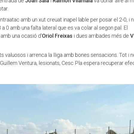
'entrada de
Joan Sala
i
Raimon Vilamala
va donar aire al m
tar.
ntraatac amb un xut creuat inapel·lable per posar el 2-0, i
 a 0 amb una falta lateral que es va colar al segon pal. El
 amb una ocasió d'
Oriol Freixas
i dues arribades més de
V
s valuosos i arrenca la lliga amb bones sensacions. Tot i n
Guillem Ventura, lesionats, Cesc Pla espera recuperar efe