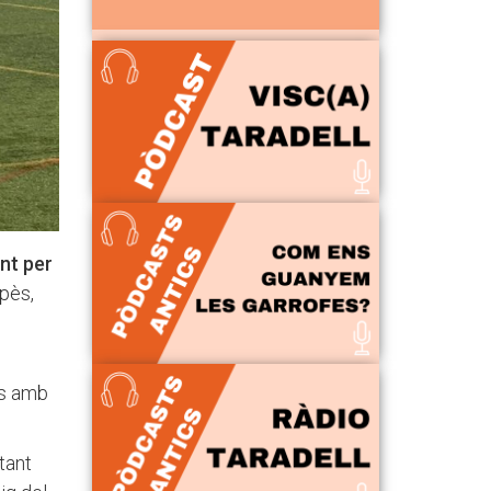
nt per
spès,
ns amb
tant