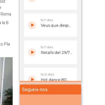
est
r
m Roma.
 la B
to Pla
Segueix-nos