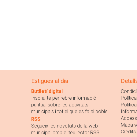
Estigues al dia
Detall
Butlletí digital
Condici
Inscriu-te per rebre informació
Política
puntual sobre les activitats
Polític
municipals i tot el que es fa al poble
Informa
Accessi
RSS
Mapa 
Segueix les novetats de la web
Crèdits
municipal amb el teu lector RSS