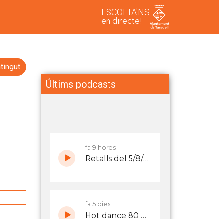
ESCOLTA'NS
en directe!
tingut
Últims podcasts