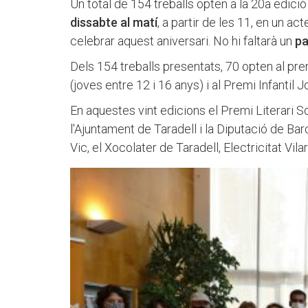
Un total de 154 treballs opten a la 20a edició
dissabte al matí
, a partir de les 11, en un ac
celebrar aquest aniversari. No hi faltarà un
pa
Dels 154 treballs presentats, 70 opten al pre
(joves entre 12 i 16 anys) i al Premi Infantil J
En aquestes vint edicions el Premi Literari So
l'Ajuntament de Taradell i la Diputació de Bar
Vic, el Xocolater de Taradell, Electricitat Vil