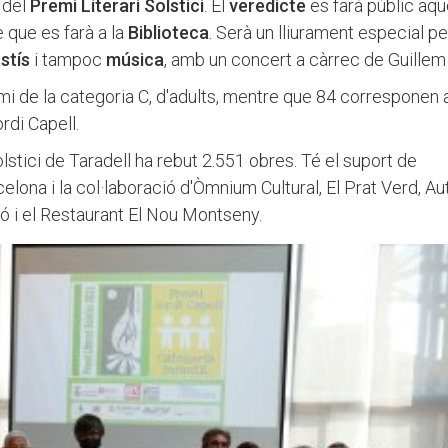
 del
Premi Literari Solstici
. El
veredicte
es farà públic aqu
te que es farà a la
Biblioteca
. Serà un lliurament especial pe
stís
i tampoc
música
, amb un concert a càrrec de Guille
mi de la categoria C, d'adults, mentre que 84 corresponen a
ordi Capell.
lstici de Taradell ha rebut 2.551 obres. Té el suport de
celona i la col·laboració d'Òmnium Cultural, El Prat Verd, Au
aró i el Restaurant El Nou Montseny.