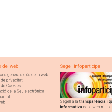
s del web
Segell Infoparticipa
ons generals d'ús de la web
 de privacitat
a de Cookies
ció de la Seu electrònica
bilitat
Segell a la
transparència i qu
web
informativa
de la web munici