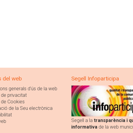
s del web
Segell Infoparticipa
ons generals d'ús de la web
 de privacitat
a de Cookies
ció de la Seu electrònica
bilitat
Segell a la
transparència i qu
web
informativa
de la web munici