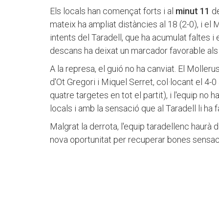
Els locals han començat forts i al
minut 11
d
mateix ha ampliat distàncies al 18 (2-0), i el Mo
intents del Taradell, que ha acumulat faltes i 
descans ha deixat un marcador favorable als
A la represa, el guió no ha canviat. El Moller
d'Ot Gregori i Miquel Serret, col·locant el 4-0
quatre targetes en tot el partit), i l'equip no
locals i amb la sensació que al Taradell li ha f
Malgrat la derrota, l'equip taradellenc haurà 
nova oportunitat per recuperar bones sensac