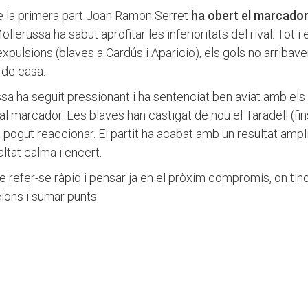
e la primera part Joan Ramon Serret
ha obert el marcado
llerussa ha sabut aprofitar les inferioritats del rival. Tot i 
expulsions (blaves a Cardús i Aparicio), els gols no arribaven
 de casa.
ussa ha seguit pressionant i ha sentenciat ben aviat amb els
 al marcador. Les blaves han castigat de nou el Taradell (fin
 ha pogut reaccionar. El partit ha acabat amb un resultat ampl
altat calma i encert.
de refer-se ràpid i pensar ja en el pròxim compromís, on tin
ions i sumar punts.