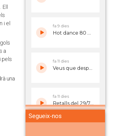
r
. Ell
els
 i el
 gols
s a
i pels
drà una
Segueix-nos