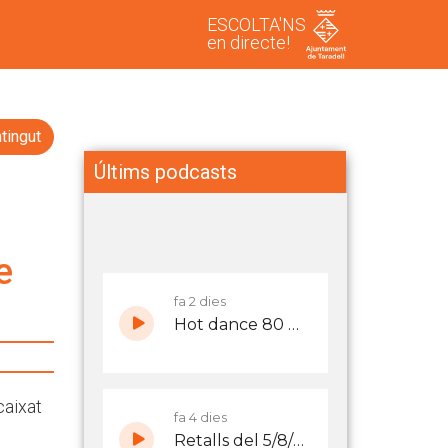
ESCOLTA'NS
en directe!
tingut
Últims podcasts
e
caixat