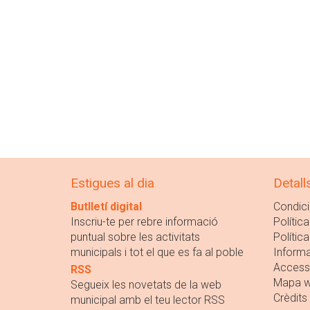
Estigues al dia
Detall
Butlletí digital
Condici
Inscriu-te per rebre informació
Política
puntual sobre les activitats
Polític
municipals i tot el que es fa al poble
Informa
Accessi
RSS
Mapa 
Segueix les novetats de la web
Crèdits
municipal amb el teu lector RSS