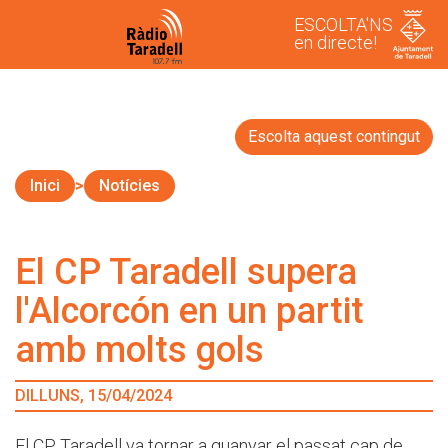
ESCOLTA'NS
en directe!
Escolta aquest contingut
Inici
Notícies
El CP Taradell supera
l'Alcorcón en un partit
amb molts gols
DILLUNS, 15/04/2024
El CP Taradell va tornar a guanyar el passat cap de