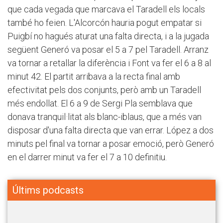
que cada vegada que marcava el Taradell els locals
també ho feien. L'Alcorcón hauria pogut empatar si
Puigbí no hagués aturat una falta directa, i a la jugada
següent Generó va posar el 5 a 7 pel Taradell. Arranz
va tornar a retallar la diferència i Font va fer el 6 a 8 al
minut 42. El partit arribava a la recta final amb
efectivitat pels dos conjunts, però amb un Taradell
més endollat. El 6 a 9 de Sergi Pla semblava que
donava tranquil·litat als blanc-iblaus, que a més van
disposar d'una falta directa que van errar. López a dos
minuts pel final va tornar a posar emoció, però Generó
en el darrer minut va fer el 7 a 10 definitiu.
Últims podcasts