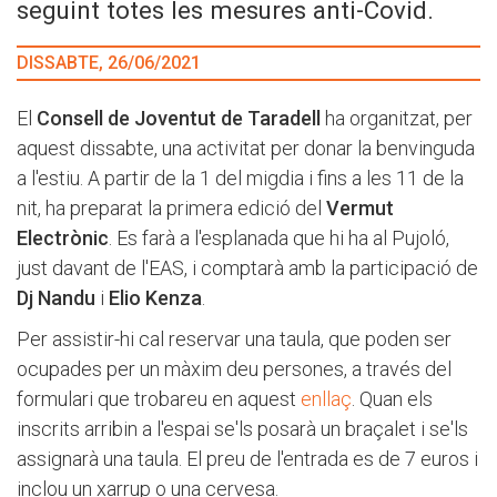
seguint totes les mesures anti-Covid.
DISSABTE, 26/06/2021
El
Consell de Joventut de Taradell
ha organitzat, per
aquest dissabte, una activitat per donar la benvinguda
a l'estiu. A partir de la 1 del migdia i fins a les 11 de la
nit, ha preparat la primera edició del
Vermut
Electrònic
. Es farà a l'esplanada que hi ha al Pujoló,
just davant de l'EAS, i comptarà amb la participació de
Dj Nandu
i
Elio Kenza
.
Per assistir-hi cal reservar una taula, que poden ser
ocupades per un màxim deu persones, a través del
formulari que trobareu en aquest
enllaç
. Quan els
inscrits arribin a l'espai se'ls posarà un braçalet i se'ls
assignarà una taula. El preu de l'entrada es de 7 euros i
inclou un xarrup o una cervesa.