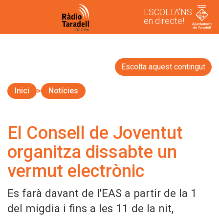
ESCOLTA'NS
en directe!
Escolta aquest contingut
Inici
Notícies
El Consell de Joventut
organitza dissabte un
vermut electrònic
Es farà davant de l'EAS a partir de la 1
del migdia i fins a les 11 de la nit,