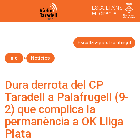
ESCOLTA'NS
en directe!
Escolta aquest contingut
Inici
Notícies
Dura derrota del CP
Taradell a Palafrugell (9-
2) que complica la
permanència a OK Lliga
Plata