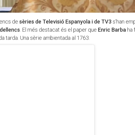
lencs de
sèries de Televisió Espanyola i de TV3
s'han emp
adellencs
. El més destacat és el paper que
Enric Barba
ha f
da tarda. Una sèrie ambientada al 1763.