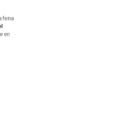
a feina
el
re en