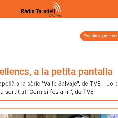
Escolta aquest con
llencs, a la petita pantalla
ellà a la sèrie "Valle Salvaje", de TVE, i Jord
sortit al "Com si fos ahir", de TV3