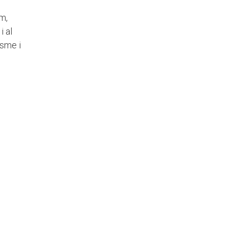
am,
i al
isme i