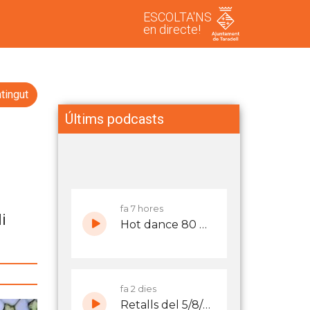
ESCOLTA'NS
en directe!
tingut
Últims podcasts
i