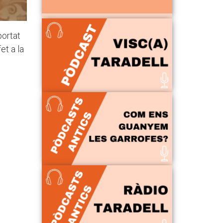
ortat
et a la