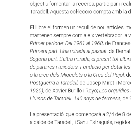
objectiu fomentar la recerca, participar i real
Taradell. Aquesta col·lecció compta amb la d
El llibre el formen un recull de nou article
mantenen sempre com a eix vertebrador la vila
Primer període: Del 1961 al 1968,
de Frances
Primera part: Una mirada al passat
, de Bernat
Segona part: L'altra mirada, el presnt tot albir
de paraires i teixidors. Fundació per dotar les
o la creu dels Miquelets o la Creu del Pujol,
de
Postguerra a Taradell,
de Josep Miret i Merc
1920)
, de Xavier Burillo i Royo;
Les orquídies 
Lluïsos de Taradell. 140 anys de fermesa
, de
La presentació, que començarà a 2/4 de 8 del
alcalde de Taradell, i Santi Estragués, regidor