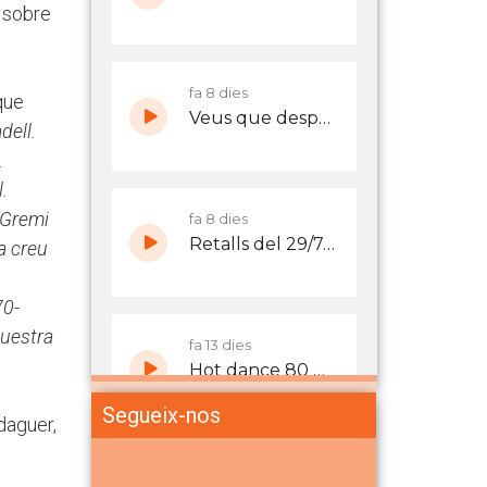
s sobre
que
dell.
.
.
 Gremi
a creu
70-
uestra
Segueix-nos
daguer,