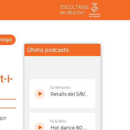
ESCOLTA'NS
en directe!
tingut
Últims podcasts
-i-
gon