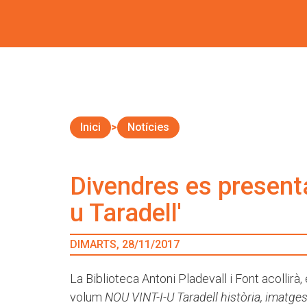
Inici
Notícies
Divendres es presenta
u Taradell'
DIMARTS, 28/11/2017
La Biblioteca Antoni Pladevall i Font acollir
volum
NOU VINT-I-U Taradell història, imatge