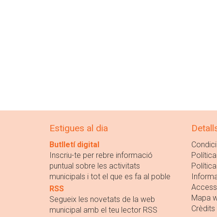
Estigues al dia
Detall
Butlletí digital
Condici
Inscriu-te per rebre informació
Política
puntual sobre les activitats
Polític
municipals i tot el que es fa al poble
Informa
Accessi
RSS
Mapa 
Segueix les novetats de la web
Crèdits
municipal amb el teu lector RSS