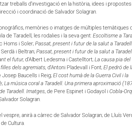
itzar treballs d'investigació en la història, idees i proposte
irecció i coordinació de Salvador Solagran.
s, monogràfics, memòries o imatges de múltiples temàtiques 
 de Taradell, les rodalies i la seva gent:
Escoltisme a Tara
c Homs i Soler;
Passat, present i futur de la salut a Taradell
 Serdà i Beltran;
Passat, present i futur de la salut a Taradell
ant el futur,
d'Albert Ledesma i Castelltort;
La causa pia del
 filles dels agremiats,
d'Antoni Pladevall i Font;
El pedró de l
 Josep Baucells i Reig;
El cost humà de la Guerra Civil i la
è;
La música coral a Taradell. Una primera aproximació (18
de Taradell. Imatges
, de Pere Espinet i Godayol i
Cobla-Orq
 Salvador Solagran.
 vespre, anirà a càrrec de Salvador Solagran; de Lluís Ver
 de Cultura.