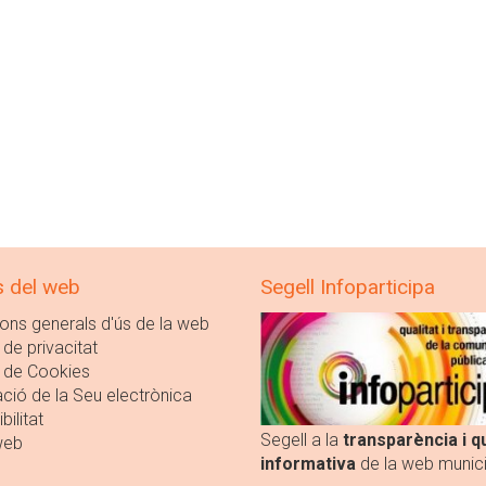
s del web
Segell Infoparticipa
ons generals d'ús de la web
 de privacitat
a de Cookies
ció de la Seu electrònica
bilitat
Segell a la
transparència i qu
web
informativa
de la web munici