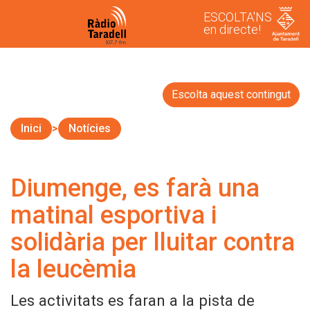
ESCOLTA'NS
en directe!
Escolta aquest contingut
Inici
Notícies
Diumenge, es farà una
matinal esportiva i
solidària per lluitar contra
la leucèmia
Les activitats es faran a la pista de