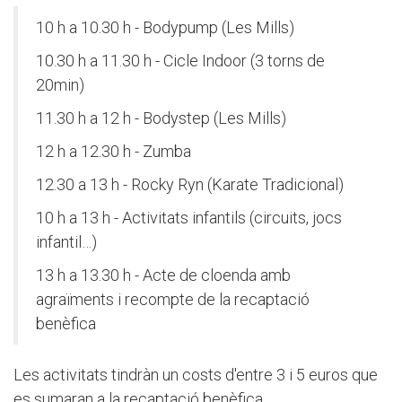
10 h a 10.30 h - Bodypump (Les Mills)
10.30 h a 11.30 h - Cicle Indoor (3 torns de
20min)
11.30 h a 12 h - Bodystep (Les Mills)
12 h a 12.30 h - Zumba
12.30 a 13 h - Rocky Ryn (Karate Tradicional)
10 h a 13 h - Activitats infantils (circuits, jocs
infantil…)
13 h a 13.30 h - Acte de cloenda amb
agraïments i recompte de la recaptació
benèfica
Les activitats tindràn un costs d'entre 3 i 5 euros que
es sumaran a la recaptació benèfica.