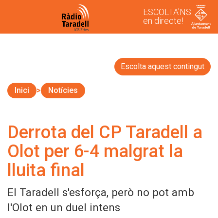
ESCOLTA'NS
en directe!
Escolta aquest contingut
Inici
Notícies
Derrota del CP Taradell a
Olot per 6-4 malgrat la
lluita final
El Taradell s'esforça, però no pot amb
l'Olot en un duel intens