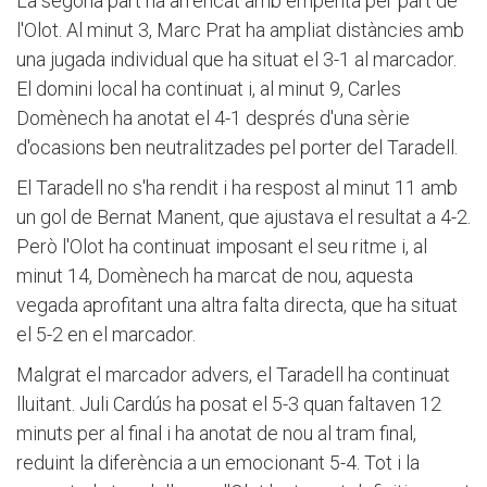
La segona part ha arrencat amb empenta per part de
l'Olot. Al minut 3, Marc Prat ha ampliat distàncies amb
una jugada individual que ha situat el 3-1 al marcador.
El domini local ha continuat i, al minut 9, Carles
Domènech ha anotat el 4-1 després d'una sèrie
d'ocasions ben neutralitzades pel porter del Taradell.
El Taradell no s'ha rendit i ha respost al minut 11 amb
un gol de Bernat Manent, que ajustava el resultat a 4-2.
Però l'Olot ha continuat imposant el seu ritme i, al
minut 14, Domènech ha marcat de nou, aquesta
vegada aprofitant una altra falta directa, que ha situat
el 5-2 en el marcador.
Malgrat el marcador advers, el Taradell ha continuat
lluitant. Juli Cardús ha posat el 5-3 quan faltaven 12
minuts per al final i ha anotat de nou al tram final,
reduint la diferència a un emocionant 5-4. Tot i la