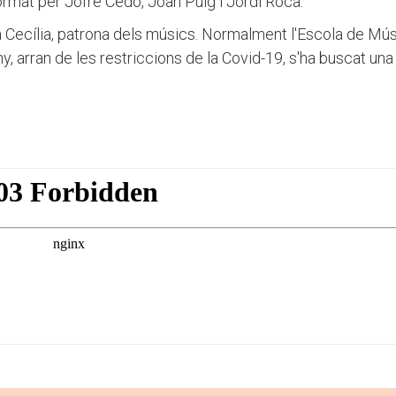
ormat per Jofre Cedó, Joan Puig i Jordi Roca.
ta Cecília, patrona dels músics. Normalment l'Escola de Mú
, arran de les restriccions de la Covid-19, s'ha buscat una 