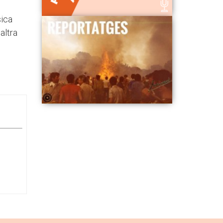
sica
altra