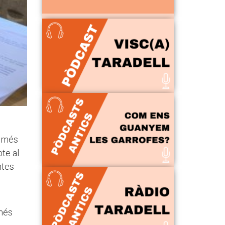
t més
te al
ntes
 més