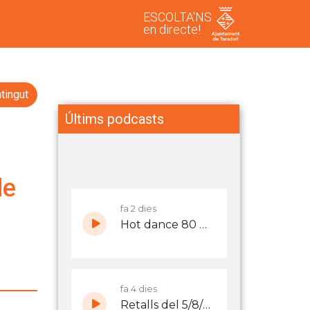
ESCOLTA'NS
en directe!
tingut
Últims podcasts
de