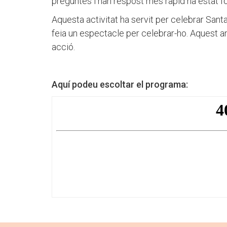
preguntes i han respost més ràpid ha estat f
Aquesta activitat ha servit per celebrar San
feia un espectacle per celebrar-ho. Aquest any
acció.
Aquí podeu escoltar el programa: