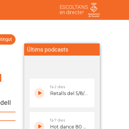
ESCOLTA'NS
en directe!
tingut
Últims podcasts
l
dell