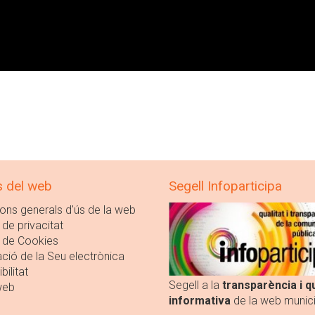
s del web
Segell Infoparticipa
ons generals d'ús de la web
 de privacitat
a de Cookies
ció de la Seu electrònica
bilitat
Segell a la
transparència i qu
web
informativa
de la web munici