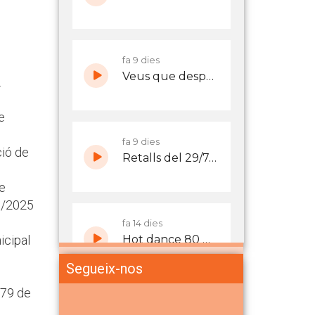
.
e
ció de
de
30/2025
icipal
Segueix-nos
579 de