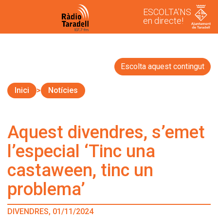
ESCOLTA'NS
en directe!
Escolta aquest contingut
Inici
Notícies
Aquest divendres, s’emet
l’especial ‘Tinc una
castaween, tinc un
problema’
DIVENDRES, 01/11/2024