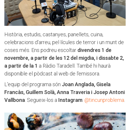
Història, estudis, castanyes, panellets, cuina,
celebracions d'arreu, pel·lícules de terror i un munt de
coses més. Ens podreu escoltar
divendres 1 de
novembre, a partir de les 12 del migdia, i dissabte 2,
a partir de la 1
a Ràdio Taradell. També hi haurà
disponible el pòdcast al web de l'emissora.
L'equip del programa són
Joan Anglada, Gisela
Francàs, Guillem Solà, Anna Traveria i Josep Antoni
Vallbona
. Segueix-los a
Instagram
:
@tincunproblema
.