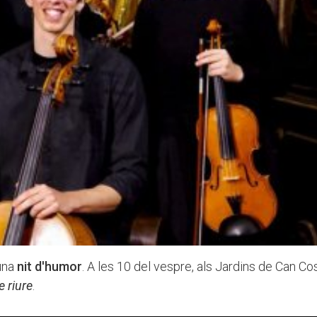
una
nit d'humor
. A les 10 del vespre, als Jardins de Can Cos
e riure
.