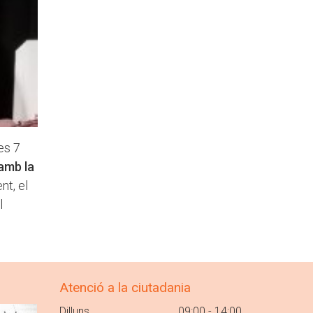
les 7
amb la
nt, el
l
Atenció a la ciutadania
Dilluns
09:00 - 14:00