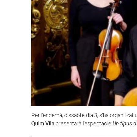
Per l'endemà, dissabte dia 3, s'ha organitzat 
Quim Vila
presentarà l'espectacle
Un tipus d