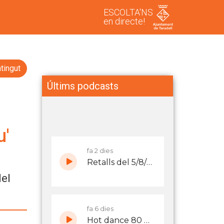
ESCOLTA'NS
en directe!
tingut
Últims podcasts
u'
del