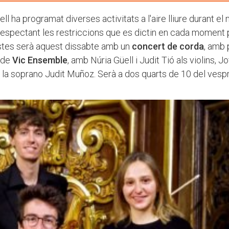
ell ha programat diverses activitats a l'aire lliure durant el
n respectant les restriccions que es dictin en cada moment 
ostes serà aquest dissabte amb un
concert de corda
, amb
c de
Vic Ensemble
, amb Núria Güell i Judit Tió als violins, Jo
, i la soprano Judit Muñoz. Serà a dos quarts de 10 del vespr