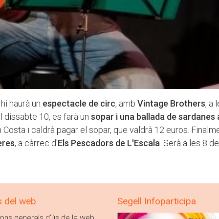
 hi haurà un
espectacle de circ
, amb
Vintage Brothers
, a 
l dissabte 10, es farà un
sopar i una ballada de sardanes 
n Costa i caldrà pagar el sopar, que valdrà 12 euros. Finalme
eres
, a càrrec d'
Els Pescadors de L'Escala
. Serà a les 8 de
s del web
Segell Infoparticipa
ons generals d'ús de la web