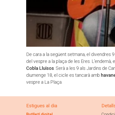
De cara a la següent setmana, el divendres 9
del vespre a la plaça de les Eres. L'endemà, e
Cobla Lluïsos
. Serà a les 9 als Jardins de Ca
diumenge 18, el cicle es tancarà amb
havan
vespre a La Plaça.
Estigues al dia
Detall
Butlletí digital
Condici