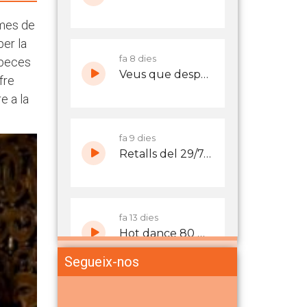
 mes de
per la
 peces
fre
e a la
Segueix-nos