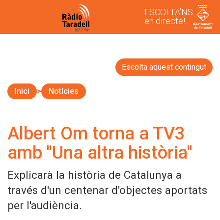
ESCOLTA'NS
en directe!
Escolta aquest contingut
Inici
Notícies
Albert Om torna a TV3
amb ''Una altra història''
Explicarà la història de Catalunya a
través d'un centenar d'objectes aportats
per l'audiència.