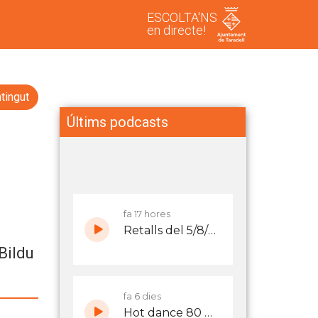
ESCOLTA'NS
en directe!
tingut
Últims podcasts
Bildu