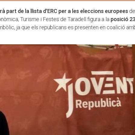
à part de la llista d'ERC per a les eleccions europees
de
conòmica, Turisme i Festes de Taradell figura a la
posició 2
simbòlic, ja que els republicans es presenten en coalició am