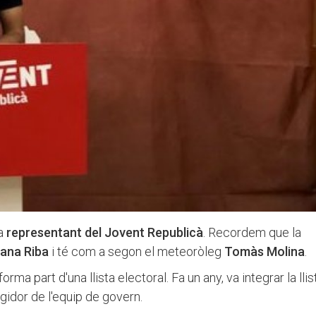
 a
representant del Jovent Republicà
. Recordem que la
iana Riba
i té com a segon el meteoròleg
Tomàs Molina
.
ma part d'una llista electoral. Fa un any, va integrar la llis
idor de l'equip de govern.