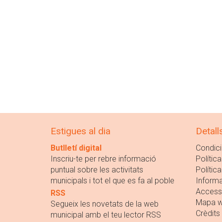
Estigues al dia
Detall
Butlletí digital
Condici
Inscriu-te per rebre informació
Política
puntual sobre les activitats
Polític
municipals i tot el que es fa al poble
Informa
Accessi
RSS
Mapa 
Segueix les novetats de la web
Crèdits
municipal amb el teu lector RSS