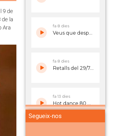
l 9 de
3
de la
b Ara
Segueix-nos