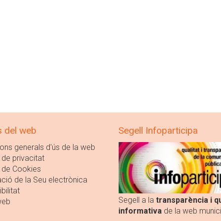
s del web
Segell Infoparticipa
ons generals d'ús de la web
 de privacitat
a de Cookies
ció de la Seu electrònica
bilitat
Segell a la
transparència i qu
web
informativa
de la web munici