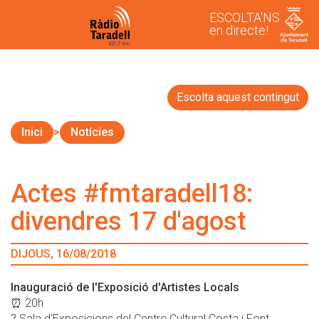
ESCOLTA'NS
en directe!
Escolta aquest contingut
Inici
Notícies
Actes #fmtaradell18:
divendres 17 d'agost
DIJOUS, 16/08/2018
Inauguració de l'Exposició d'Artistes Locals
⏰ 20h
? Sala d'Exposicions del Centre Cultural Costa i Font