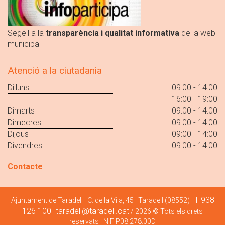
Segell a la
transparència i qualitat informativa
de la web
municipal
Atenció a la ciutadania
Dilluns
09:00 - 14:00
16:00 - 19:00
Dimarts
09:00 - 14:00
Dimecres
09:00 - 14:00
Dijous
09:00 - 14:00
Divendres
09:00 - 14:00
Contacte
T 938
Ajuntament de Taradell · C. de la Vila, 45 · Taradell (08552) ·
126 100
taradell@taradell.cat
·
/ 2026 © Tots els drets
reservats · NIF P08.278.00D