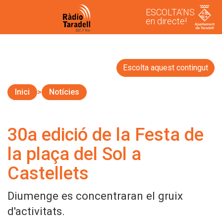
ESCOLTA'NS
en directe!
Escolta aquest contingut
Inici
Notícies
30a edició de la Festa de
la plaça del Sol a
Castellets
Diumenge es concentraran el gruix
d'activitats.