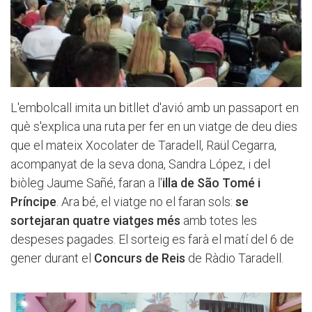
L'embolcall imita un bitllet d'avió amb un passaport en
què s'explica una ruta per fer en un viatge de deu dies
que el mateix Xocolater de Taradell, Raül Cegarra,
acompanyat de la seva dona, Sandra López, i del
biòleg Jaume Sañé, faran a l'
illa de São Tomé i
Príncipe
. Ara bé, el viatge no el faran sols:
se
sortejaran quatre viatges més
amb totes les
despeses pagades. El sorteig es farà el matí del 6 de
gener durant el
Concurs de Reis
de Ràdio Taradell.