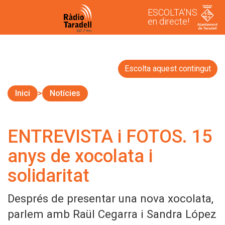
ESCOLTA'NS
en directe!
Escolta aquest contingut
Inici
Notícies
ENTREVISTA i FOTOS. 15
anys de xocolata i
solidaritat
Després de presentar una nova xocolata,
parlem amb Raül Cegarra i Sandra López