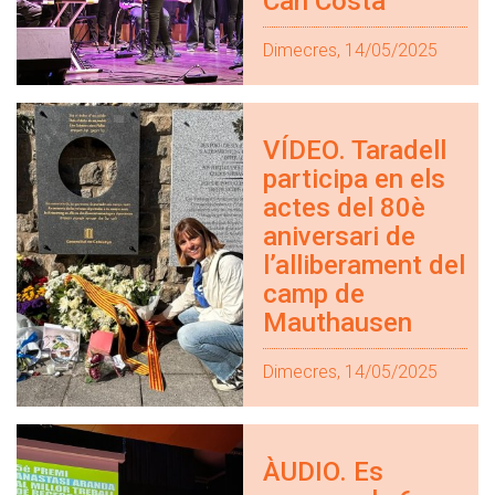
Can Costa
Dimecres, 14/05/2025
VÍDEO. Taradell
participa en els
actes del 80è
aniversari de
l’alliberament del
camp de
Mauthausen
Dimecres, 14/05/2025
ÀUDIO. Es