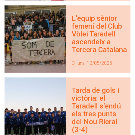
L’equip sènior
femení del Club
Vòlei Taradell
ascendeix a
Tercera Catalana
Dilluns, 12/05/2025
Tarda de gols i
victòria: el
Taradell s’endú
els tres punts
del Nou Rieral
(3-4)