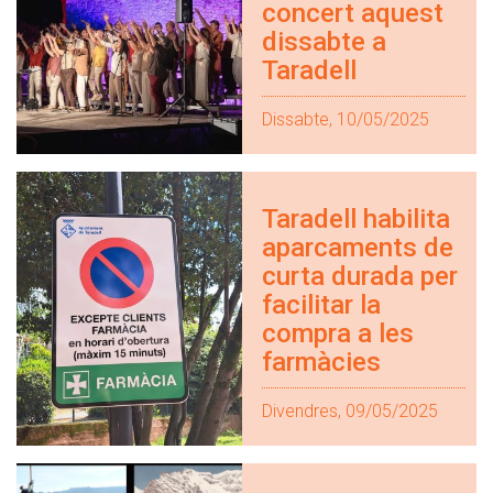
concert aquest
dissabte a
Taradell
Dissabte, 10/05/2025
Taradell habilita
aparcaments de
curta durada per
facilitar la
compra a les
farmàcies
Divendres, 09/05/2025