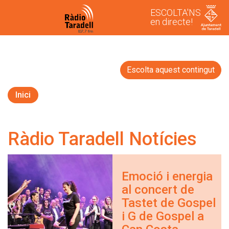
ESCOLTA'NS
en directe!
Escolta aquest contingut
Inici
Ràdio Taradell Notícies
Emoció i energia
al concert de
Tastet de Gospel
i G de Gospel a