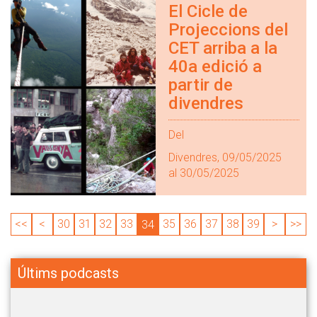
El Cicle de
Projeccions del
CET arriba a la
40a edició a
partir de
divendres
Del
Divendres, 09/05/2025
al 30/05/2025
<<
<
30
31
32
33
35
36
37
38
39
>
>>
34
Últims podcasts