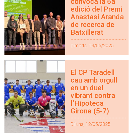
convoca la 6a
edició del Premi
Anastasi Aranda
de recerca de
Batxillerat
Dimarts, 13/05/2025
El CP Taradell
cau amb orgull
en un duel
vibrant contra
l’Hipoteca
Girona (5-7)
Dilluns, 12/05/2025