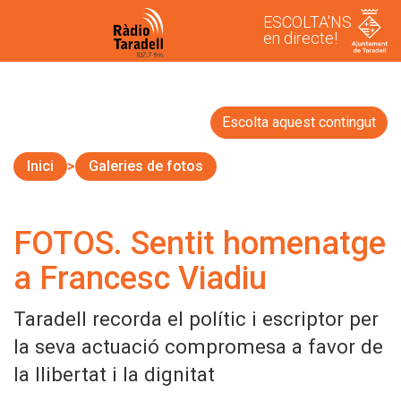
ESCOLTA'NS
en directe!
Escolta aquest contingut
Inici
Galeries de fotos
FOTOS. Sentit homenatge
a Francesc Viadiu
Taradell recorda el polític i escriptor per
la seva actuació compromesa a favor de
la llibertat i la dignitat