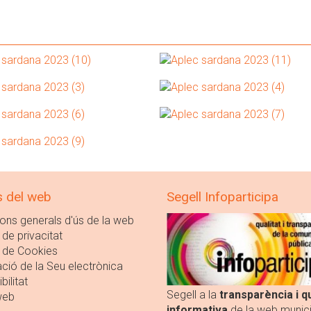
s del web
Segell Infoparticipa
ons generals d'ús de la web
 de privacitat
a de Cookies
ció de la Seu electrònica
bilitat
Segell a la
transparència i qu
web
informativa
de la web munici