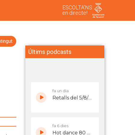
ESCOLTA'NS
en directe!
tingut
Últims podcasts