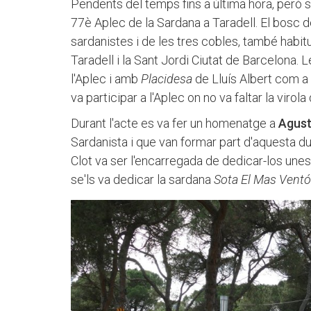
Pendents del temps fins a última hora, però s
77è Aplec de la Sardana a Taradell. El bosc de
sardanistes i de les tres cobles, també habitua
Taradell i la Sant Jordi Ciutat de Barcelona. 
l'Aplec i amb
Placidesa
de Lluís Albert com a
va participar a l'Aplec on no va faltar la virola 
Durant l'acte es va fer un homenatge a
Agust
Sardanista i que van formar part d'aquesta d
Clot va ser l'encarregada de dedicar-los unes
se'ls va dedicar la sardana
Sota El Mas Vent