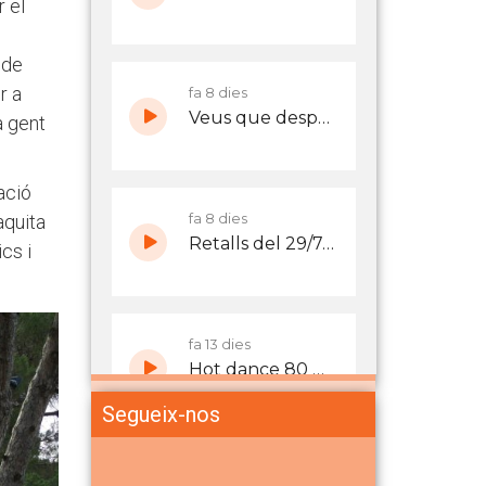
r el
 de
r a
a gent
ació
aquita
cs i
Segueix-nos