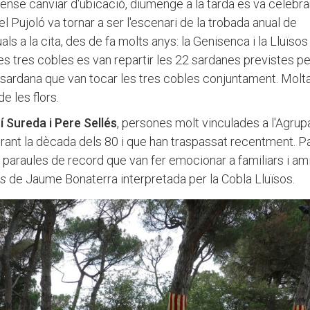
ense canviar d'ubicació, diumenge a la tarda es va celebra
l Pujoló va tornar a ser l'escenari de la trobada anual de
ls a la cita, des de fa molts anys: la Genisenca i la Lluïsos
Les tres cobles es van repartir les 22 sardanes previstes pe
 sardana que van tocar les tres cobles conjuntament. Molt
de les flors.
í Sureda i Pere Sellés
, persones molt vinculades a l'Agrup
urant la dècada dels 80 i que han traspassat recentment. P
 paraules de record que van fer emocionar a familiars i ami
ós
de Jaume Bonaterra interpretada per la Cobla Lluïsos.