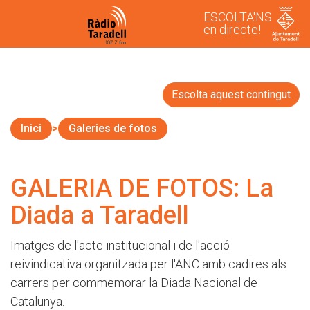
ESCOLTA'NS
en directe!
Escolta aquest contingut
Inici
Galeries de fotos
GALERIA DE FOTOS: La
Diada a Taradell
Imatges de l'acte institucional i de l'acció
reivindicativa organitzada per l'ANC amb cadires als
carrers per commemorar la Diada Nacional de
Catalunya.