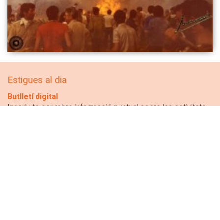
Estigues al dia
Butlletí digital
Inscriu-te per rebre informació puntual sobre les activitats
municipals i tot el que es fa al poble
RSS
Segueix les novetats de la web municipal amb el teu lector
RSS
Detalls del web
Condicions generals d'ús de la web
Política de privacitat
Política de Cookies