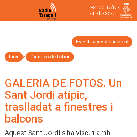
ESCOLTA'NS
en directe!
Escolta aquest contingut
Inici
Galeries de fotos
GALERIA DE FOTOS. Un
Sant Jordi atípic,
traslladat a finestres i
balcons
Aquest Sant Jordi s'ha viscut amb