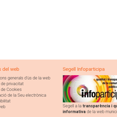
s del web
Segell Infoparticipa
ons generals d'ús de la web
 de privacitat
a de Cookies
ció de la Seu electrònica
bilitat
Segell a la
transparència i qu
web
informativa
de la web munici