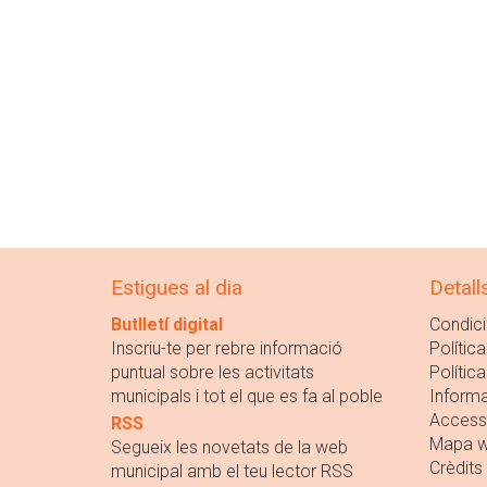
Estigues al dia
Detall
Butlletí digital
Condici
Inscriu-te per rebre informació
Política
puntual sobre les activitats
Polític
municipals i tot el que es fa al poble
Informa
Accessi
RSS
Mapa 
Segueix les novetats de la web
Crèdits
municipal amb el teu lector RSS