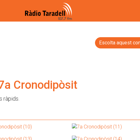
Escolta aquest con
a Cronodipòsit
s ràpids.