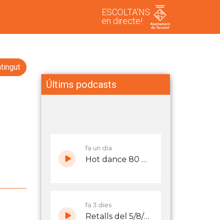
ESCOLTA'NS
en directe!
tingut
Últims podcasts