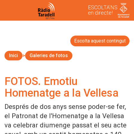
ESCOLTA'NS
en directe!
Escolta aquest contingut
Inici
Galeries de fotos
FOTOS. Emotiu
Homenatge a la Vellesa
Després de dos anys sense poder-se fer,
el Patronat de l'Homenatge a la Vellesa
va celebrar diumenge passat el seu acte