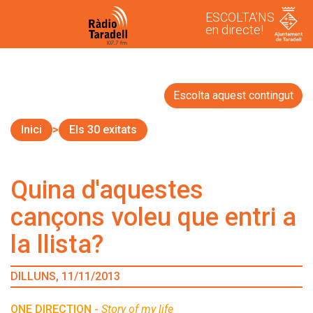
ESCOLTA'NS
en directe!
Escolta aquest contingut
Inici
Els 30 exitats
Quina d'aquestes
cançons voleu que entri a
la llista?
DILLUNS, 11/11/2013
ONE DIRECTION -
Story of my life