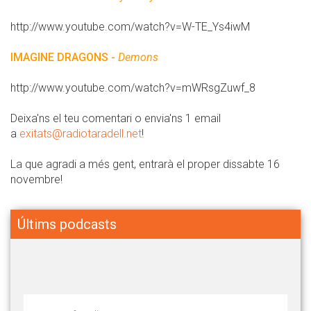
http://www.youtube.com/watch?v=W-TE_Ys4iwM
IMAGINE DRAGONS -
Demons
http://www.youtube.com/watch?v=mWRsgZuwf_8
Deixa'ns el teu comentari o envia'ns 1 email
a
exitats@radiotaradell.net
!
La que agradi a més gent, entrarà el proper dissabte 16
novembre!
Últims podcasts