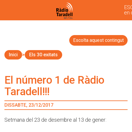
ES
en 
Escolta aquest contingut
Inici
Els 30 exitats
El número 1 de Ràdio
Taradell!!!
DISSABTE, 23/12/2017
Setmana del 23 de desembre al 13 de gener: