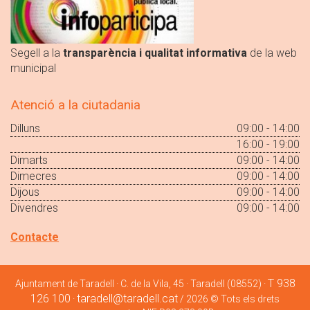
Segell a la
transparència i qualitat informativa
de la web
municipal
Atenció a la ciutadania
Dilluns
09:00 - 14:00
16:00 - 19:00
Dimarts
09:00 - 14:00
Dimecres
09:00 - 14:00
Dijous
09:00 - 14:00
Divendres
09:00 - 14:00
Contacte
T 938
Ajuntament de Taradell · C. de la Vila, 45 · Taradell (08552) ·
126 100
taradell@taradell.cat
·
/ 2026 © Tots els drets